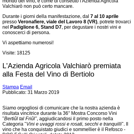
mondo del vino, e come di conseuto l'Azienda Agricola
Valchiarò non può certo mancare.
Durante i giorni della manifestazione, dal
7 al 10 aprile
presso
Veronafiere, viale del Lavoro 8 (VR)
, potrete trovarci
nel
Padiglione 6, Stand D7
, per degustare i nostri vini e
conoscerci di persona.
Vi aspettiamo numerosi!
Visite: 18125
L'Azienda Agricola Valchiarò premiata
alla Festa del Vino di Bertiolo
Stampa
Email
Pubblicato: 31 Marzo 2019
Siamo orgogliosi di comunicare che la nostra azienda è
risultata vincitrice durante la 36° Mostra Concorso Vini
"
Bertiûl tal Friûl"
, aggiudicandosi il primo posto nella
Categoria "
Vini e uvaggi rossi e rosati, secchi e tranquilli
". Il
vino che ha conquistato giudici e sommellier è il Refosco -