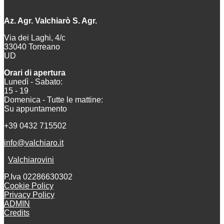
Az. Agr. Valchiarò S. Agr.
Via dei Laghi, 4/c
33040 Torreano
UD
Orari di apertura
Lunedì - Sabato:
15 - 19
Domenica - Tutte le mattine:
Su appuntamento
+39 0432 715502
info@valchiaro.it
Valchiarovini
P.Iva 02286630302
Cookie Policy
Privacy Policy
ADMIN
Credits