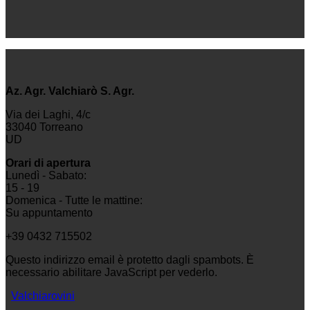
Az. Agr. Valchiarò S. Agr.
Via dei Laghi, 4/c
33040 Torreano
UD
Orari di apertura
Lunedì - Sabato:
15 - 19
Domenica - Tutte le mattine:
Su appuntamento
+39 0432 715502
Questo indirizzo email è protetto dagli spambots. È
necessario abilitare JavaScript per vederlo.
Valchiarovini