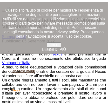
Questo sito fa uso di cookie per migliorare l’esperienza di
navigazione degli utenti e per raccogliere informazioni
Il nostro Nexus ha (ri)vinto la Corona di
sull’utilizzo del sito stesso. Utilizziamo sia cookie tecnici sia
cookie di parti terze per inviare messaggi promozionali sulla
Vini Buoni d'Italia!
base dei comportamenti degli utenti. Può conoscere i
dettagli consultando la nostra privacy policy. Proseguendo
Passione
nella navigazione si accetta l’uso dei cookie.
Stampa
Email
Pubblicato: 05 Settembre 2022
CHIUDI
LEGGI DI PIÙ
Vino
Anche quest'anno il nostro
Nexus
è stato premiato con la
Corona, il massimo riconoscimento che attribuisce la guida
Vinibuoni d'Italia
!
A seguito delle degustazioni e votazioni delle commissioni
Riconoscimenti
dei coordinatori regionali e dei curatori della guida, il Nexus
si conferma il fiore all'occhiello della nostra cantina.
Un grande ringraziamento a tutti i soci, alle maestranze che
collaborano con noi per i lavori in campagna, a Gianni per i
consigli in cantina. Un ringraziamento allo staff di Vinibuoni
News
d'Italia per aver riconosciuto e premiato il nostro lavoro e
l'impegno che abbiamo profuso per poter dare sempre ai
nostri estimatori un vino ai massimi livelli.