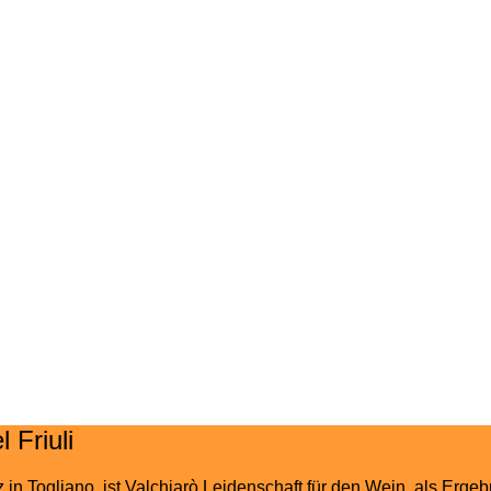
 Friuli
 in Togliano, ist Valchiarò Leidenschaft für den Wein, als Erg