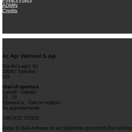
Privacy Policy
ADMIN
Credits
Az. Agr. Valchiarò S. Agr.
Via dei Laghi, 4/c
33040 Torreano
UD
Orari di apertura
Lunedì - Sabato:
15 - 19
Domenica - Tutte le mattine:
Su appuntamento
+39 0432 715502
Diese E-Mail-Adresse ist vor Spambots geschützt! Zur Anzeige