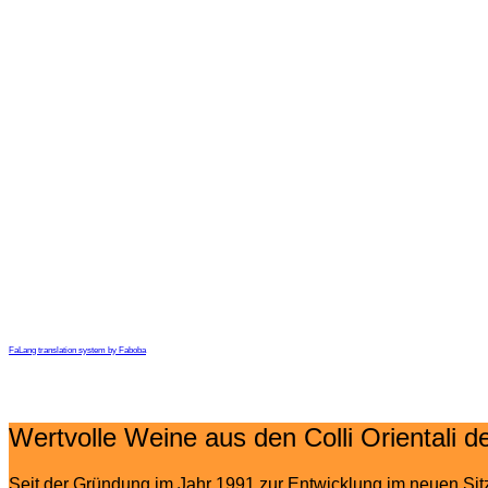
FaLang translation system by Faboba
Wertvolle Weine aus den Colli Orientali del
Seit der Gründung im Jahr 1991 zur Entwicklung im neuen Sitz