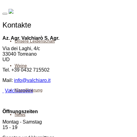
Kontakte
Az. Agr. Valchiarò S. Agr.
Unsere Leidenschaft
Via dei Laghi, 4/c
33040 Torreano
UD
Weine
Tel. +39 0432 715502
Mail:
info@valchiaro.it
Klassifizierung
Valchiarovini
Öffnungszeiten
News
Montag - Samstag
15 - 19