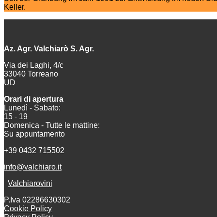
Keller.
Az. Agr. Valchiarò S. Agr.
Via dei Laghi, 4/c
33040 Torreano
UD
Orari di apertura
Lunedì - Sabato:
15 - 19
Domenica - Tutte le mattine:
Su appuntamento
+39 0432 715502
info@valchiaro.it
Valchiarovini
P.Iva 02286630302
Cookie Policy