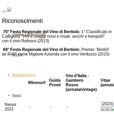
Riconoscimenti
70° Festa Regionale del Vino di Bertiolo:
1° Classificato in
Unsere Leidenschaft
Categoria "
Vini e uvaggi rossi e rosati, secchi e tranquilli
"
con il vino Refosco (2013)
69° Festa Regionale del Vino di Bertiolo:
Premio "
Bertiûl
tal Friûl
" come Migliore Azienda con il vino Verduzzo (2015)
Weine
Klassifizierung
Vini d'Italia -
Guida
Gambero
Vitae
Winesurf
Prosit
Rosso
(annat
(annata/vintage)
News
(2023
Nexus
-
-
-
2021