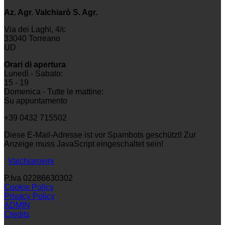
Az. Agr. Valchiarò S. Agr.
Via dei Laghi, 4/c
33040 Torreano
UD
Orari di apertura
Lunedì - Sabato:
15 - 19
Domenica - Tutte le mattine:
Su appuntamento
+39 0432 715502
Diese E-Mail-Adresse ist vor Spambots geschützt! Zur
Anzeige muss JavaScript eingeschaltet sein!
Valchiarovini
P.Iva 02286630302
Cookie Policy
Privacy Policy
ADMIN
Credits