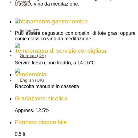
Contatti
classico vino da meditazione.
Abbinamento gastronomico
Può essere degustato con crostini di foie gras, oppure
come classico vino da meditazione.
Temperatura di servizio consigliata
Servire fresco, non freddo, a 14-16°C
Vendemmia
Raccolta manuale in cassetta
Gradazione alcolica
Appross. 12.5%
Formato disponibile
0.5 lt