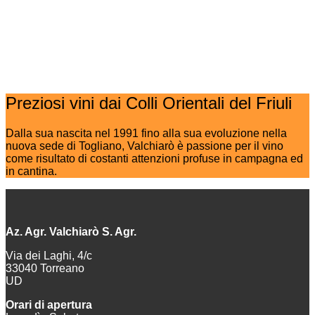
Preziosi vini dai Colli Orientali del Friuli
Dalla sua nascita nel 1991 fino alla sua evoluzione nella
nuova sede di Togliano, Valchiarò è passione per il vino
come risultato di costanti attenzioni profuse in campagna ed
in cantina.
Az. Agr. Valchiarò S. Agr.
Via dei Laghi, 4/c
33040 Torreano
UD
Orari di apertura