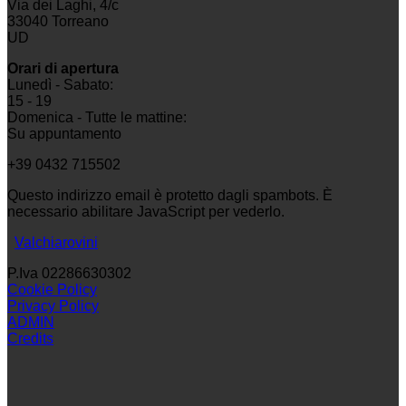
Via dei Laghi, 4/c
33040 Torreano
UD
Orari di apertura
Lunedì - Sabato:
15 - 19
Domenica - Tutte le mattine:
Su appuntamento
+39 0432 715502
Questo indirizzo email è protetto dagli spambots. È
necessario abilitare JavaScript per vederlo.
Valchiarovini
P.Iva 02286630302
Cookie Policy
Privacy Policy
ADMIN
Credits