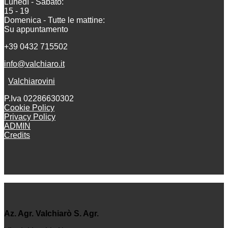
Lunedì - Sabato:
15 - 19
Domenica - Tutte le mattine:
Su appuntamento
+39 0432 715502
info@valchiaro.it
Valchiarovini
P.Iva 02286630302
Cookie Policy
Privacy Policy
ADMIN
Credits
Az. Agr. Valchiarò S. Agr.