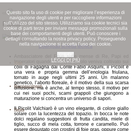
Questo sito fa uso di cookie per migliorare l’esperienza di
navigazione degli utenti e per raccogliere informazioni
Picolit
sull’utilizzo del sito stesso. Utilizziamo sia cookie tecnici sia
cookie di parti terze per inviare messaggi promozionali sulla
base dei comportamenti degli utenti. Può conoscere i
dettagli consultando la nostra privacy policy. Proseguendo
Passione
nella navigazione si accetta l’uso dei cookie.
Download scheda tecnica
CHIUDI
Ambasciatore del Friuli sulle mense di Re, Papi ed
LEGGI DI PIÙ
Imperatori quando nel XVIII secolo veniva coltivato sui
Vino
colli di Fagagna dal Conte Fabio Asquini, il Picolit è
una vera e propria gemma dell’enologia friulana,
tornato in auge negli ultimi 25 anni. Un malanno
genetico, l’aborto floreale, è il motivo della sua scarsa
Riconoscimenti
diffusione, ma è anche, al tempo stesso, il motivo per
cui nei suoi pochi, scarni grappoli che giungono a
maturazione si concentra un universo di sapori.
Il Picolit Valchiarò è un vino elegante, di colore giallo
News
solare con la lucentezza del topazio. In bocca le note
dolci regalano suggestioni di frutta candita, miele di
tiglio, succo di mela cotta, torrone e caramello. Può
essere degustato con crostini di foie gras, oppure come