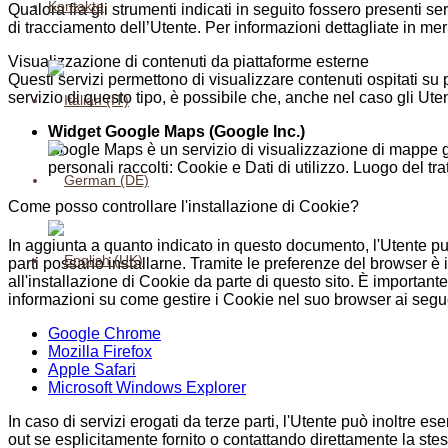
Kontakte
Qualora fra gli strumenti indicati in seguito fossero presenti se
di tracciamento dell’Utente. Per informazioni dettagliate in merit
Visualizzazione di contenuti da piattaforme esterne
Questi servizi permettono di visualizzare contenuti ospitati su 
servizio di questo tipo, è possibile che, anche nel caso gli Utenti 
Widget Google Maps (Google Inc.)
Google Maps è un servizio di visualizzazione di mappe ges
personali raccolti: Cookie e Dati di utilizzo. Luogo del t
Come posso controllare l'installazione di Cookie?
In aggiunta a quanto indicato in questo documento, l'Utente pu
parti possano installarne. Tramite le preferenze del browser è 
all'installazione di Cookie da parte di questo sito. È importan
informazioni su come gestire i Cookie nel suo browser ai seguen
Google Chrome
Mozilla Firefox
Apple Safari
Microsoft Windows Explorer
In caso di servizi erogati da terze parti, l'Utente può inoltre ese
out se esplicitamente fornito o contattando direttamente la ste