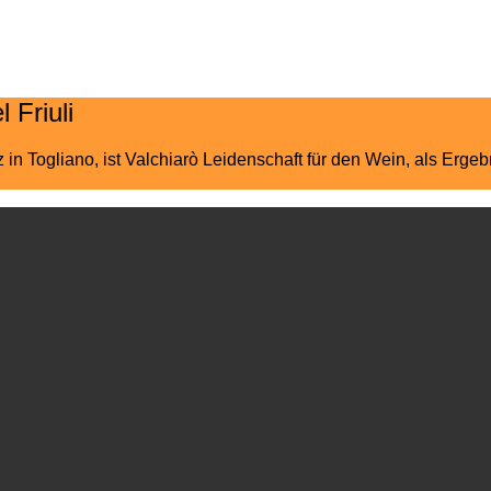
 Friuli
 in Togliano, ist Valchiarò Leidenschaft für den Wein, als Erg