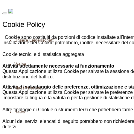
Cookie Policy
I Cookie sono costituiti da porzioni di codice installate all'inter
Unsere Leidenschaft
installazione dei Cookie potrebbero, inoltre, necessitare del c
Cookie tecnici e di statistica aggregata
Weine
Attività strettamente necessarie al funzionamento
Questa Applicazione utilizza Cookie per salvare la sessione del
distribuzione del traffico.
Attività di salvataggio delle preferenze, ottimizzazione e sta
Klassifizierung
Questa Applicazione utilizza Cookie per salvare le preferenze 
impostare la lingua e la valuta o per la gestione di statistiche da
Altre tipologie di Cookie o strumenti terzi che potrebbero farne 
News
Alcuni dei servizi elencati di seguito potrebbero non richiedere
di terzi.