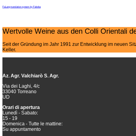
FaLang translation system by Faboba
Wertvolle Weine aus den Colli Orientali del
Seit der Gründung im Jahr 1991 zur Entwicklung im neuen Sitz
Keller.
Az. Agr. Valchiarò S. Agr.
Via dei Laghi, 4/c
33040 Torreano
UD
Orari di apertura
Lunedì - Sabato:
15 - 19
Domenica - Tutte le mattine:
Su appuntamento