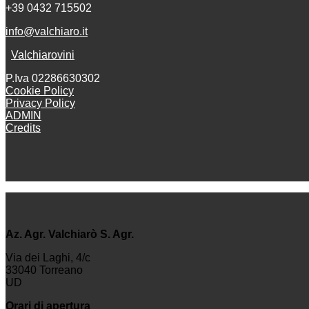
+39 0432 715502
info@valchiaro.it
Valchiarovini
P.Iva 02286630302
Cookie Policy
Privacy Policy
ADMIN
Credits
Az. Agr. Valchiarò S. Agr.
Via dei Laghi, 4/c
33040 Torreano
UD
Orari di apertura