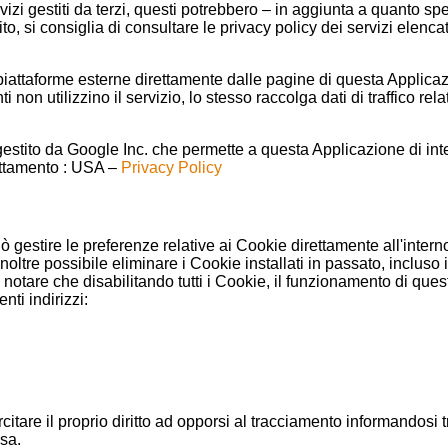
rvizi gestiti da terzi, questi potrebbero – in aggiunta a quanto sp
o, si consiglia di consultare le privacy policy dei servizi elencat
piattaforme esterne direttamente dalle pagine di questa Applicazi
non utilizzino il servizio, lo stesso raccolga dati di traffico relat
tito da Google Inc. che permette a questa Applicazione di integr
rattamento : USA –
Privacy Policy
ò gestire le preferenze relative ai Cookie direttamente all'inte
inoltre possibile eliminare i Cookie installati in passato, inclus
te notare che disabilitando tutti i Cookie, il funzionamento di q
ti indirizzi:
rcitare il proprio diritto ad opporsi al tracciamento informandosi tr
ssa.