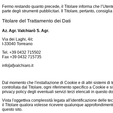
Fermo restando quanto precede, il Titolare informa che l’Utent
parte degli strumenti pubblicitari. Il Titolare, pertanto, consigl
Titolare del Trattamento dei Dati
Az. Agr. Valchiarò S. Agr.
Via dei Laghi, 4/c
I-33040 Torreano
Tel. +39 0432 715502
Fax +39 0432 715735
info[at]valchiaro.it
Dal momento che l'installazione di Cookie e di altri sistemi di 
controllata dal Titolare, ogni riferimento specifico a Cookie e s
privacy policy degli eventuali servizi terzi elencati in questo 
Vista l'oggettiva complessità legata all'identificazione delle t
il Titolare qualora volesse ricevere qualunque approfondimento re
questo sito.