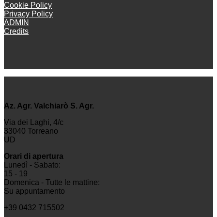
Cookie Policy
Privacy Policy
ADMIN
Credits
Az. Agr. Valchiarò S. Agr.
Via dei Laghi, 4/c
33040 Torreano
UD
Orari di apertura
Lunedì - Sabato:
15 - 19
Domenica - Tutte le mattine:
Su appuntamento
+39 0432 715502