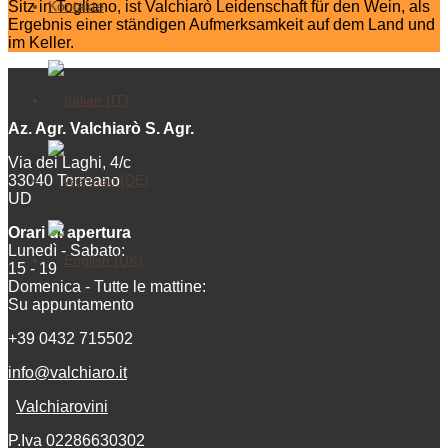
Sitz in Togliano, ist Valchiarò Leidenschaft für den Wein, als
Kontakte
Ergebnis einer ständigen Aufmerksamkeit auf dem Land und
im Keller.
Az. Agr. Valchiarò S. Agr.
Via dei Laghi, 4/c
33040 Torreano
UD
Orari di apertura
Lunedì - Sabato:
15 - 19
Domenica - Tutte le mattine:
Su appuntamento
+39 0432 715502
info@valchiaro.it
Valchiarovini
P.Iva 02286630302