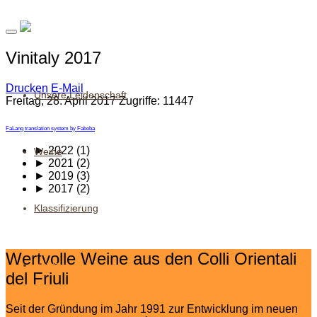
Vinitaly 2017
Drucken
E-Mail
Unsere Leidenschaft
Freitag, 28. April 2017
Zugriffe: 11447
FaLang translation system by Faboba
►
2022 (1)
Weine
►
2021 (2)
►
2019 (3)
►
2017 (2)
Klassifizierung
Wertvolle Weine aus den Colli Orientali
News
del Friuli
Seit der Gründung im Jahr 1991 zur Entwicklung im neuen