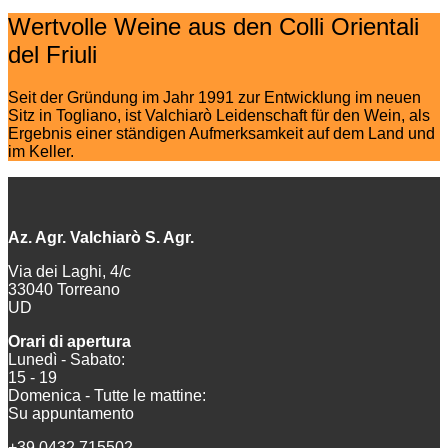
Wertvolle Weine aus den Colli Orientali
del Friuli
Seit der Gründung im Jahr 1991 zur Entwicklung im neuen
Sitz in Togliano, ist Valchiarò Leidenschaft für den Wein, als
Ergebnis einer ständigen Aufmerksamkeit auf dem Land und
im Keller.
Az. Agr. Valchiarò S. Agr.
Via dei Laghi, 4/c
33040 Torreano
UD
Orari di apertura
Lunedì - Sabato:
15 - 19
Domenica - Tutte le mattine:
Su appuntamento
+39 0432 715502