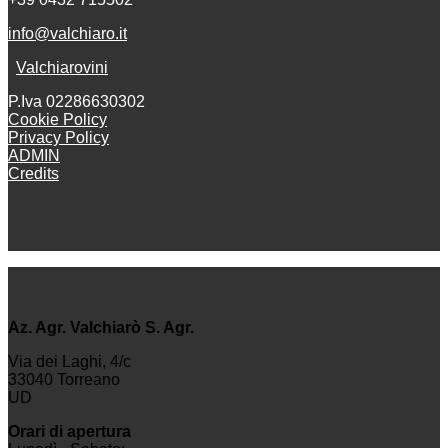
info@valchiaro.it
Valchiarovini
P.Iva 02286630302
Cookie Policy
Privacy Policy
ADMIN
Credits
Az. Agr. Valchiarò S. Agr.
Via dei Laghi, 4/c
33040 Torreano
UD
Orari di apertura